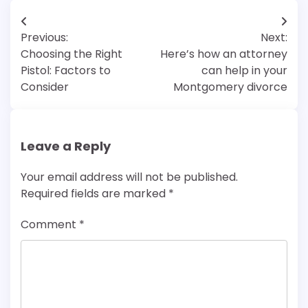
Post
Previous:
Next:
navigation
Choosing the Right
Here’s how an attorney
Pistol: Factors to
can help in your
Consider
Montgomery divorce
Leave a Reply
Your email address will not be published.
Required fields are marked
*
Comment
*