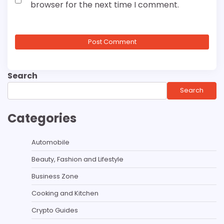
browser for the next time I comment.
Search
Search
Categories
Automobile
Beauty, Fashion and Lifestyle
Business Zone
Cooking and Kitchen
Crypto Guides