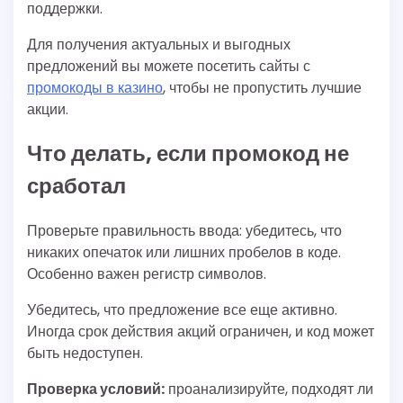
поддержки.
Для получения актуальных и выгодных
предложений вы можете посетить сайты с
промокоды в казино
, чтобы не пропустить лучшие
акции.
Что делать, если промокод не
сработал
Проверьте правильность ввода: убедитесь, что
никаких опечаток или лишних пробелов в коде.
Особенно важен регистр символов.
Убедитесь, что предложение все еще активно.
Иногда срок действия акций ограничен, и код может
быть недоступен.
Проверка условий:
проанализируйте, подходят ли